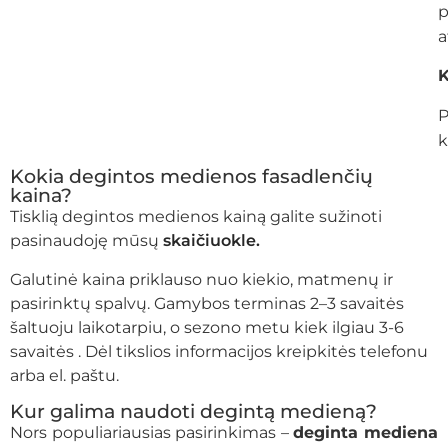
p
a
K
P
k
Kokia degintos medienos fasadlenčių
kaina?
Tisklią degintos medienos kainą galite sužinoti
pasinaudoję mūsų
skaičiuokle.
Galutinė kaina priklauso nuo kiekio, matmenų ir
pasirinktų spalvų. Gamybos terminas 2–3 savaitės
šaltuoju laikotarpiu, o sezono metu kiek ilgiau 3-6
savaitės . Dėl tikslios informacijos kreipkitės telefonu
arba el. paštu.
Kur galima naudoti degintą medieną?
Nors populiariausias pasirinkimas –
deginta mediena