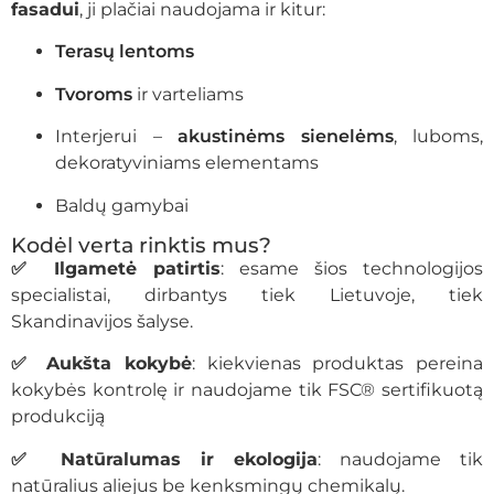
fasadui
, ji plačiai naudojama ir kitur:
Terasų lentoms
Tvoroms
ir varteliams
Interjerui –
akustinėms sienelėms
, luboms,
dekoratyviniams elementams
Baldų gamybai
Kodėl verta rinktis mus?
✅ Ilgametė patirtis
: esame šios technologijos
specialistai, dirbantys tiek Lietuvoje, tiek
Skandinavijos šalyse.
✅ Aukšta kokybė
: kiekvienas produktas pereina
kokybės kontrolę ir naudojame tik FSC® sertifikuotą
produkciją
✅ Natūralumas ir ekologija
: naudojame tik
natūralius aliejus be kenksmingų chemikalų.