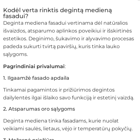
Kodėl verta rinktis degintą medieną
fasadui?
Deginta mediena fasadui vertinama dėl natūralios
išvaizdos, atsparumo aplinkos poveikiui ir išskirtinės
estetikos. Deginimo, šukavimo ir alyvavimo procesas
padeda sukurti tvirtą paviršių, kuris tinka lauko
sąlygoms.
Pagrindiniai privalumai
:
1. Ilgaamžė fasado apdaila
Tinkamai pagamintos ir prižiūrimos degintos
dailylentės ilgai išlaiko savo funkciją ir estetinį vaizdą.
2. Atsparumas oro sąlygoms
Deginta mediena tinka fasadams, kurie nuolat
veikiami saulės, lietaus, vėjo ir temperatūrų pokyčių.