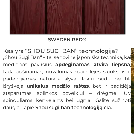
SWEDEN RED®
Kas yra “SHOU SUGI BAN” technologija?
„Shou Sugi Ban“ – tai senovinė japoniška technika, kai
medienos paviršius
apdeginamas atvira liepsna
,
tada aušinamas, nuvalomas suanglėjęs sluoksnis ir
padengiamas natūralia alyva. Tokiu būdu ne tik
išryškėja
unikalus medžio raštas
, bet ir padidėja
atsparumas aplinkos poveikiui – drėgmei, UV
spinduliams, kenkėjams bei ugniai. Galite sužinoti
daugiau apie
Shou sugi ban technologiją čia.