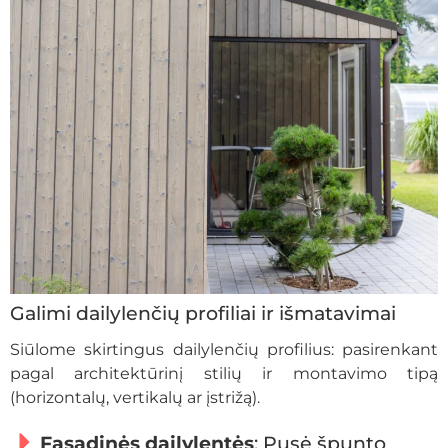
Galimi dailylenčių profiliai ir išmatavimai
Siūlome skirtingus dailylenčių profilius: pasirenkant
pagal architektūrinį stilių ir montavimo tipą
(horizontalų, vertikalų ar įstrižą).
Fasadinės dailylentės
: Pusė špunto