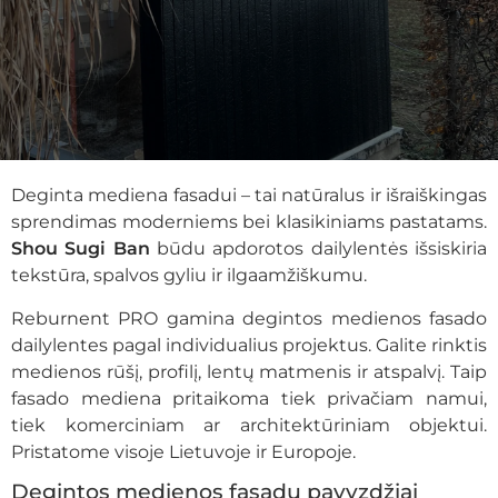
Deginta mediena fasadui – tai natūralus ir išraiškingas
sprendimas moderniems bei klasikiniams pastatams.
Shou Sugi Ban
būdu apdorotos dailylentės išsiskiria
tekstūra, spalvos gyliu ir ilgaamžiškumu.
Reburnent PRO gamina degintos medienos fasado
dailylentes pagal individualius projektus. Galite rinktis
medienos rūšį, profilį, lentų matmenis ir atspalvį. Taip
fasado mediena pritaikoma tiek privačiam namui,
tiek komerciniam ar architektūriniam objektui.
Pristatome visoje Lietuvoje ir Europoje.
Degintos medienos fasadų pavyzdžiai