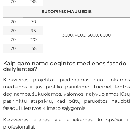
20
195
EUROPINIS MAUMEDIS
20
70
20
95
3000, 4000, 5000, 6000
20
120
20
145
Kaip gaminame degintos medienos fasado
dailylentes?
Kiekvienas projektas pradedamas nuo tinkamos
medienos ir jos profilio parinkimo. Tuomet lentos
deginamos, šukuojamos, valomos ir alyvuojamos jūsų
pasirinktu atspalviu, kad būtų paruoštos naudoti
fasadui Lietuvos klimato sąlygomis.
Kiekvienas etapas yra atliekamas kruopščiai ir
profesionaliai: