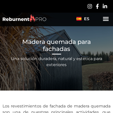
LV
PL
ES
DE
Madera quemada para
fachadas
Una solución duradera, natural y estética para
exteriores
Los revestimientos de fachada de madera quemada
son una de nuestras principales actividades, que