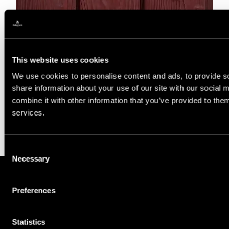
This website uses cookies
We use cookies to personalise content and ads, to provide so
share information about your use of our site with our social
Sweden Red®
combine it with other information that you’ve provided to them
services.
Más tonalidades de madera
Consent
Necessary
Selection
Preferences
MAESTROS DE LA MADERA QUEMADA
+370 604 33023
Statistics
info@reburnentpro.com