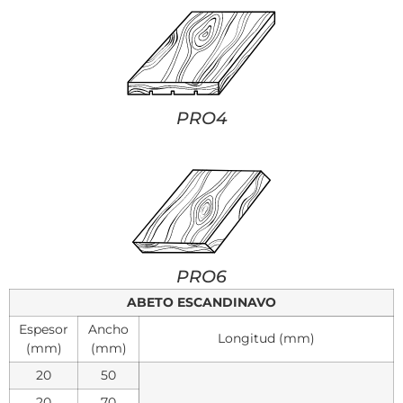
PRO4
PRO6
ABETO ESCANDINAVO
Espesor
Ancho
Longitud (mm)
(mm)
(mm)
20
50
20
70