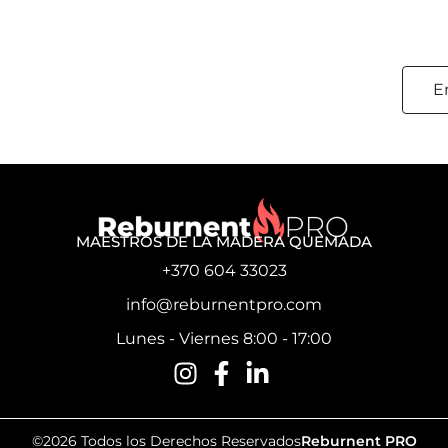
E
MAESTROS DE LA MADERA QUEMADA
+370 604 33023
info@reburnentpro.com
Lunes - Viernes 8:00 - 17:00
©2026 Todos los Derechos Reservados
Reburnent PRO