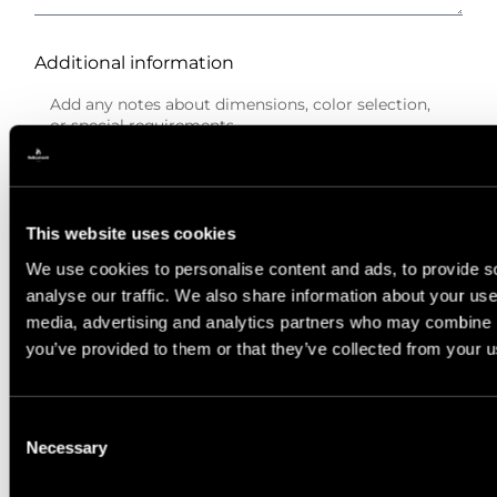
Additional information
Please provide the email address for sending
the price quote.
This website uses cookies
We use cookies to personalise content and ads, to provide s
analyse our traffic. We also share information about your use 
media, advertising and analytics partners who may combine it
Privacy Policy
you’ve provided to them or that they’ve collected from your us
I have read and agree to
the privacy policy.
Consent
Calculate The Price
Necessary
Selection