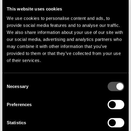
notablemente a nivel mundial entre quienes buscan
soluciones no convencionales, ecológicas y naturales.
This website uses cookies
Por ello, si busca una solución duradera, ecológica,
We use cookies to personalise content and ads, to
natural y de bajo mantenimiento para los elementos
provide social media features and to analyse our traffic.
de su vivienda, nuestros productos son la elección
We also share information about your use of our site with
adecuada.
our social media, advertising and analytics partners who
¿Es la madera quemada mejor que la
may combine it with other information that you’ve
madera convencional?
provided to them or that they’ve collected from your use
Las tablas de madera convencionales generalmente
of their services.
se recubren con barniz o pintura, mientras que la
madera quemada tras su tratamiento
se recubre
únicamente con aceite ecológico y natural
que no
Consent
Necessary
perjudica su salud. Además de este importante
Selection
aspecto, adquiere las siguientes propiedades:
Preferences
Resistencia al fuego
. La madera quemada se
inflama con mayor dificultad que las tablas
convencionales, por lo que resulta más segura.
Statistics
Estética
. Su apariencia cambia: la madera se