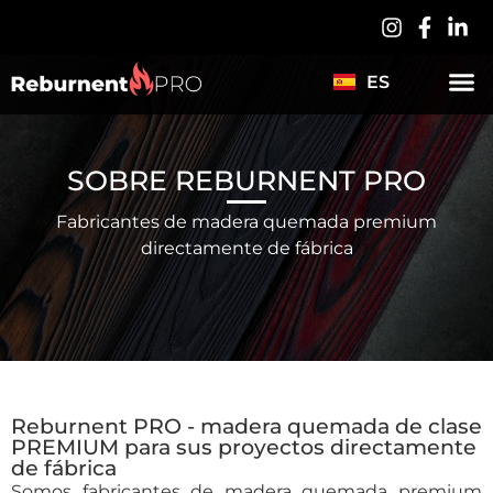
LV
PL
ES
DE
SOBRE REBURNENT PRO
Fabricantes de madera quemada premium
directamente de fábrica
Reburnent PRO - madera quemada de clase
PREMIUM para sus proyectos directamente
de fábrica
Somos fabricantes de madera quemada premium