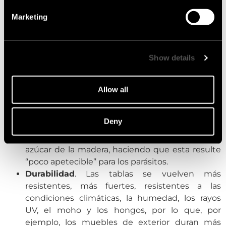
oscurece, se realza la veta y adquiere un aspecto
más sólido y sofisticado.
Marketing
Mantenimiento
. El revestimiento de fachada o
tarimas de terraza de madera quemada
utilizadas en exteriores no requieren
Show details
mantenimiento anual. Se recomienda
renovarlas con una capa de aceite cada 6–8
años.
Allow all
Protección contra plagas
. El proceso de
quemado destruye los organismos dañinos
Deny
presentes en la madera, como hongos e
insectos. Además, se quema completamente el
azúcar de la madera, haciendo que esta resulte
“poco apetecible” para los parásitos.
Durabilidad
. Las tablas se vuelven más
resistentes, más fuertes, resistentes a las
condiciones climáticas, la humedad, los rayos
UV, el moho y los hongos, por lo que, por
ejemplo, los muebles de exterior duran más