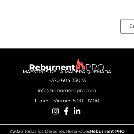
E
MAESTROS DE LA MADERA QUEMADA
+370 604 33023
info@reburnentpro.com
Lunes - Viernes 8:00 - 17:00
©2026 Todos los Derechos Reservados
Reburnent PRO