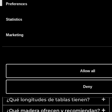
Preferences
Statistics
FAQ
Marketing
Preguntas frecuentes
¿Cuánto dura la madera quemada?
¿Cuál es el precio de los productos de
madera quemada?
Allow all
¿Cuáles son los plazos de producción?
Deny
¿Qué tonalidades ofrecen?
¿Qué longitudes de tablas tienen?
¿Qué madera ofrecen y recomiendan?