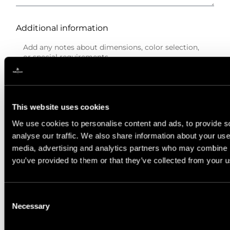
Additional information
Please provide the email address for sending
the price quote.
This website uses cookies
We use cookies to personalise content and ads, to provide s
analyse our traffic. We also share information about your use 
media, advertising and analytics partners who may combine it
Privacy Policy
you’ve provided to them or that they’ve collected from your us
I have read and agree to
the privacy policy.
Consent
Calculate The Price
Necessary
Selection