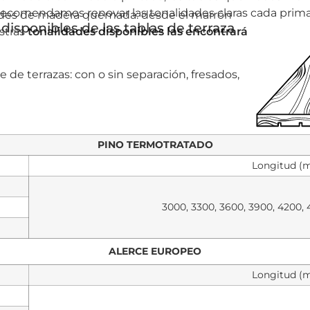
recomendamos renovar las tonalidades claras cada prima
ades de madera quemada: desde el marrón
disponibles de las tablas de terraza
stras
tonalidades disponibles las encontrará
 de terrazas: con o sin separación, fresados,
PINO TERMOTRATADO
Longitud (
3000, 3300, 3600, 3900, 4200, 
ALERCE EUROPEO
Longitud (