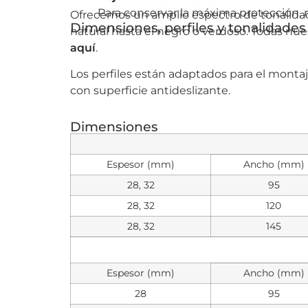
Para conservar la máxima protección, 
Ofrecemos un amplio espectro de tonalid
Dimensiones, perfiles y tonalidades 
natural hasta el negro o verdoso. Todas nue
aquí
.
Los perfiles están adaptados para el montaje
con superficie antideslizante.
Dimensiones
Espesor (mm)
Ancho (mm)
28, 32
95
28, 32
120
28, 32
145
Espesor (mm)
Ancho (mm)
28
95