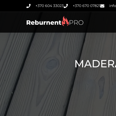
+370 604 33023
+370 670 07821
inf
MADER