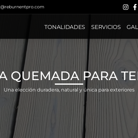
o@reburnentpro.com
TONALIDADES
SERVICIOS
GAL
A QUEMADA PARA TE
Una elección duradera, natural y única para exteriores