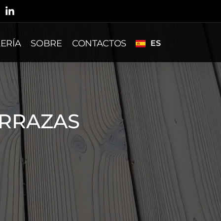
SV
LV
PL
ERÍA
SOBRE
CONTACTOS
ES
DE
RRAZAS