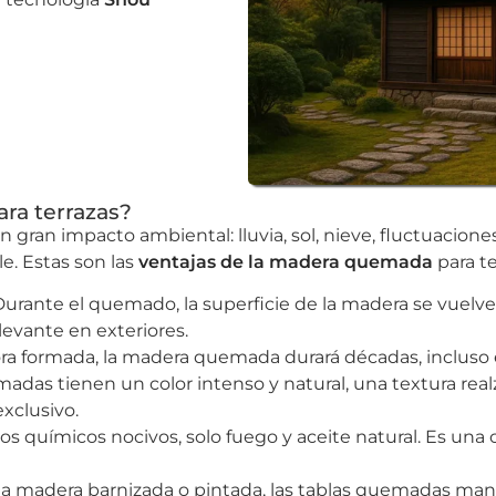
ra terrazas?
n gran impacto ambiental: lluvia, sol, nieve, fluctuacione
e. Estas son las
ventajas de la madera quemada
para te
 Durante el quemado, la superficie de la madera se vuelv
evante en exteriores.
ctora formada, la madera quemada durará décadas, incluso
madas tienen un color intenso y natural, una textura real
xclusivo.
tos químicos nocivos, solo fuego y aceite natural. Es una
e la madera barnizada o pintada, las tablas quemadas m