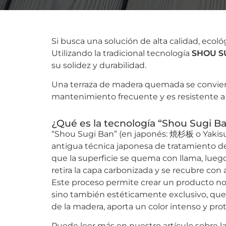
Si busca una solución de alta calidad, eco
Utilizando la tradicional tecnología
SHOU S
su solidez y durabilidad.
Una terraza de madera quemada se convierte
mantenimiento frecuente y es resistente a l
¿Qué es la tecnología “Shou Sugi Ba
“Shou Sugi Ban” (en japonés: 焼杉板 o Yakisu
antigua técnica japonesa de tratamiento de
que la superficie se quema con llama, luego 
retira la capa carbonizada y se recubre con a
Este proceso permite crear un producto no 
sino también estéticamente exclusivo, que
de la madera, aporta un color intenso y prot
Puede leer más en nuestro artículo sobre l