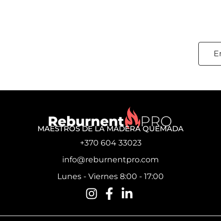
E
MAESTROS DE LA MADERA QUEMADA
+370 604 33023
info@reburnentpro.com
Lunes - Viernes 8:00 - 17:00