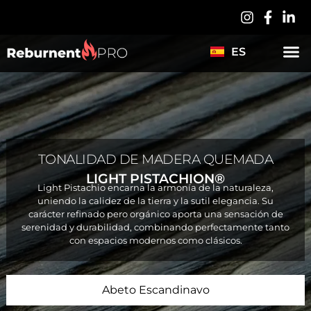
LV
PL
ES
DE
TONALIDAD DE MADERA QUEMADA
LIGHT PISTACHION®
Light Pistachio encarna la armonía de la naturaleza,
uniendo la calidez de la tierra y la sutil elegancia. Su
carácter refinado pero orgánico aporta una sensación de
serenidad y durabilidad, combinando perfectamente tanto
con espacios modernos como clásicos.
Abeto Escandinavo