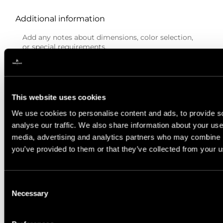
Additional information
Please provide the email address for sending
the price quote.
This website uses cookies
We use cookies to personalise content and ads, to provide s
analyse our traffic. We also share information about your use 
Privacy Policy
media, advertising and analytics partners who may combine it
you’ve provided to them or that they’ve collected from your us
I have read and agree to
the privacy policy.
Consent
Calculate The Price
Necessary
Selection