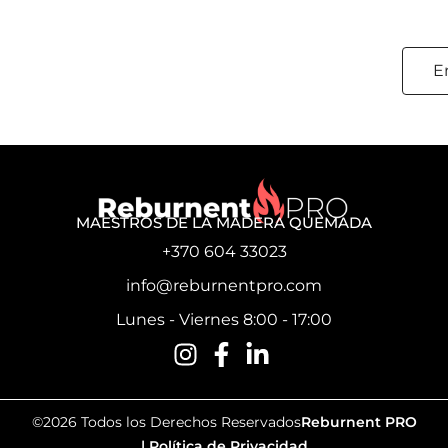
E
MAESTROS DE LA MADERA QUEMADA
+370 604 33023
info@reburnentpro.com
Lunes - Viernes 8:00 - 17:00
©2026 Todos los Derechos Reservados
Reburnent PRO
|
Política de Privacidad