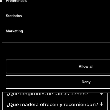
Preferences
FAQ
Statistics
Marketing
Preguntas frecuentes
¿Cuánto dura la madera quemada?
¿Cuál es el precio de los productos de
madera quemada?
Allow all
¿Cuáles son los plazos de producción?
Deny
¿Qué tonalidades ofrecen?
¿Qué longitudes de tablas tienen?
¿Qué madera ofrecen y recomiendan?