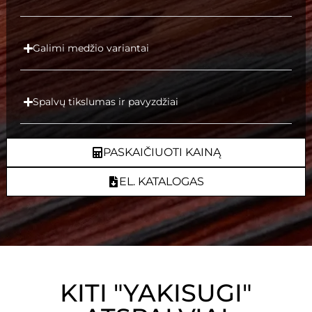
Galimi medžio variantai
Spalvų tikslumas ir pavyzdžiai
PASKAIČIUOTI KAINĄ
EL. KATALOGAS
KITI "YAKISUGI"