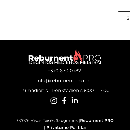
S
DEGINTOS MEDIENOS MEISTRAI
+370 670 07821
info@reburnentpro.com
Pirmadienis - Penktadienis 8:00 - 17:00
©2026 Visos Teisės Saugomos |
Reburnent PRO
|
Privatumo Politika