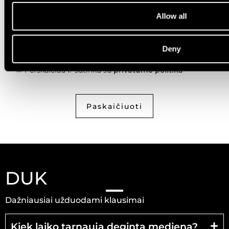
Allow all
Deny
Privatumo politika
Perskaičiau ir sutinku su
privatumo politika
Paskaičiuoti
DUK
Dažniausiai užduodami klausimai
Kiek laiko tarnauja deginta mediena?