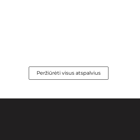
Peržiūrėti visus atspalvius