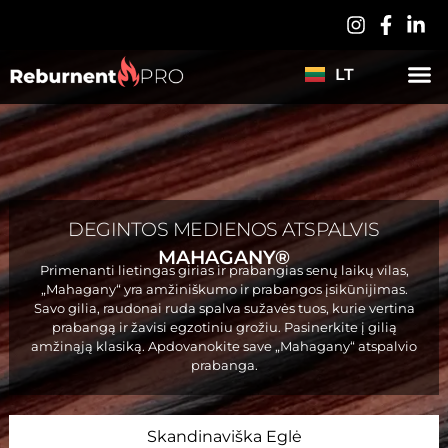
PL
DE
LT
ES
DEGINTOS MEDIENOS ATSPALVIS
MAHAGANY®
Primenanti lietingas girias ir prabangias senų laikų vilas,
„Mahagany“ yra amžiniškumo ir prabangos įsikūnijimas.
Savo gilia, raudonai ruda spalva sužavės tuos, kurie vertina
prabangą ir žavisi egzotiniu grožiu. Pasinerkite į gilią
amžinąją klasiką. Apdovanokite save „Mahagany“ atspalvio
prabanga.
Skandinaviška Eglė