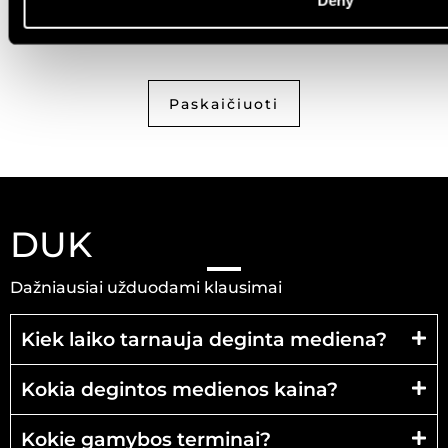
Perskaičiau ir sutinku su
privatumo politika
Paskaičiuoti
DUK
Dažniausiai užduodami klausimai
Kiek laiko tarnauja deginta mediena?
Kokia degintos medienos kaina?
Kokie gamybos terminai?