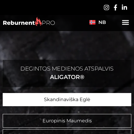
PL
DE
NB
ES
DEGINTOS MEDIENOS ATSPALVIS
ALIGATOR®
Skandinaviška Eglė
Europinis Maumedis