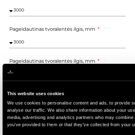
Pageidautinas tvoralentės ilgis, mm
Pageidautinas tvoralentės ilgis, mm
Kiekis, m²
This website uses cookies
We use cookies to personalise content and ads, to provide s
analyse our traffic. We also share information about your use 
media, advertising and analytics partners who may combine it
you’ve provided to them or that they’ve collected from your us
Reikalingas kiekis, m²