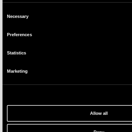
Consent
Necessary
Selection
Nestandartiniai matmenys
Preferences
Statistics
Papildoma informacija
Marketing
Kokiu el. paštu atsiųsti kainos pasiūlymą?
Allow all
Privatumo politika
Deny