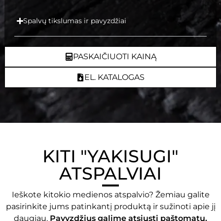
Spalvų tikslumas ir pavyzdžiai
PASKAIČIUOTI KAINĄ
EL. KATALOGAS
KITI "YAKISUGI"
ATSPALVIAI
Ieškote kitokio
medienos
atspalvio? Žemiau galite
pasirinkite jums patinkantį produktą ir sužinoti apie jį
daugiau.
Pavyzdžius galime atsiųsti paštomatu.