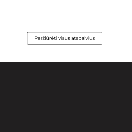
Peržiūrėti visus atspalvius