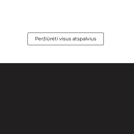
Peržiūrėti visus atspalvius