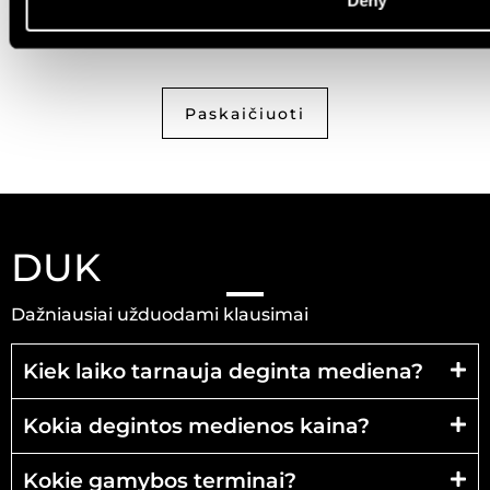
Perskaičiau ir sutinku su
privatumo politika
Paskaičiuoti
DUK
Dažniausiai užduodami klausimai
Kiek laiko tarnauja deginta mediena?
Kokia degintos medienos kaina?
Kokie gamybos terminai?