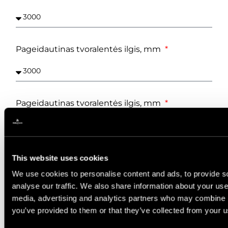
Pageidautinas tvoralentės ilgis, mm
Pageidautinas tvoralentės ilgis, mm
Kiekis, m²
This website uses cookies
We use cookies to personalise content and ads, to provide s
analyse our traffic. We also share information about your use 
media, advertising and analytics partners who may combine it
you’ve provided to them or that they’ve collected from your us
Reikalingas kiekis, m²