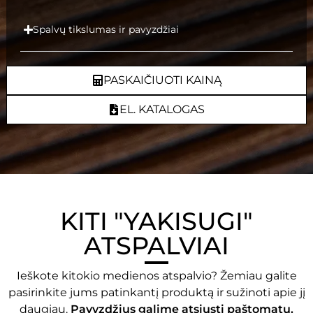
Spalvų tikslumas ir pavyzdžiai
PASKAIČIUOTI KAINĄ
EL. KATALOGAS
KITI "YAKISUGI"
ATSPALVIAI
Ieškote kitokio
medienos
atspalvio? Žemiau galite
pasirinkite jums patinkantį produktą ir sužinoti apie jį
daugiau.
Pavyzdžius galime atsiųsti paštomatu.