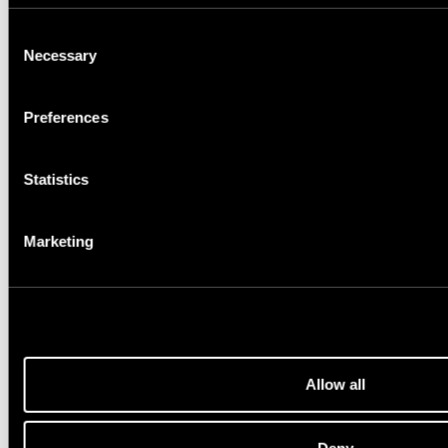
Consent
Necessary
Selection
Nestandartiniai matmenys
Preferences
Statistics
Papildoma informacija
Marketing
Kokiu el. paštu atsiųsti kainos pasiūlymą?
Allow all
Privatumo politika
Deny