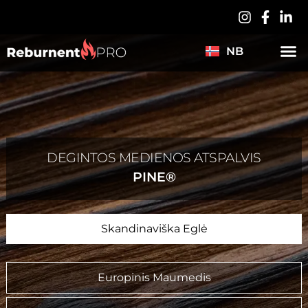
PL
DE
NB
ES
DEGINTOS MEDIENOS ATSPALVIS
PINE®
Skandinaviška Eglė
Europinis Maumedis