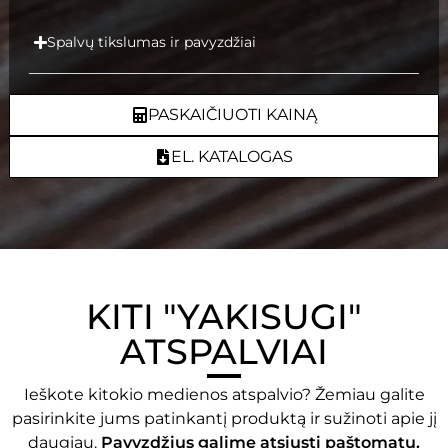
Spalvų tikslumas ir pavyzdžiai
PASKAIČIUOTI KAINĄ
EL. KATALOGAS
KITI "YAKISUGI"
ATSPALVIAI
Ieškote kitokio
medienos
atspalvio? Žemiau galite
pasirinkite jums patinkantį produktą ir sužinoti apie jį
daugiau.
Pavyzdžius galime atsiųsti paštomatu.