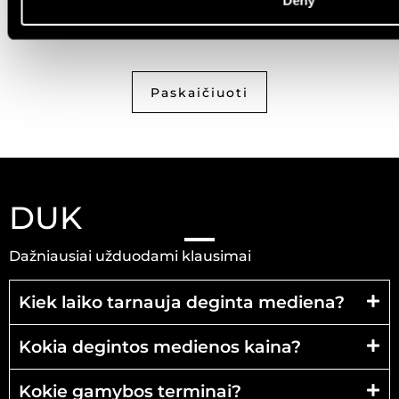
Perskaičiau ir sutinku su
privatumo politika
Paskaičiuoti
DUK
Dažniausiai užduodami klausimai
Kiek laiko tarnauja deginta mediena?
Kokia degintos medienos kaina?
Kokie gamybos terminai?