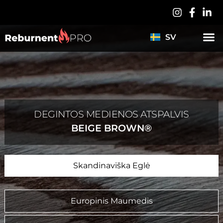
PL
DE
SV
ES
DEGINTOS MEDIENOS ATSPALVIS
BEIGE BROWN®
Skandinaviška Eglė
Europinis Maumedis