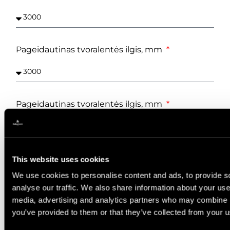
Pageidautinas tvoralentės ilgis, mm
Pageidautinas tvoralentės ilgis, mm
Kiekis, m²
This website uses cookies
We use cookies to personalise content and ads, to provide s
analyse our traffic. We also share information about your use 
media, advertising and analytics partners who may combine it
you’ve provided to them or that they’ve collected from your us
Reikalingas kiekis, m²