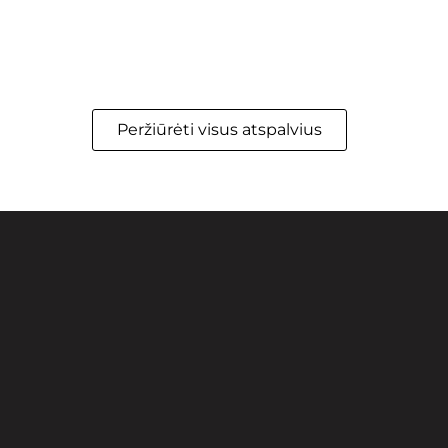
Peržiūrėti visus atspalvius