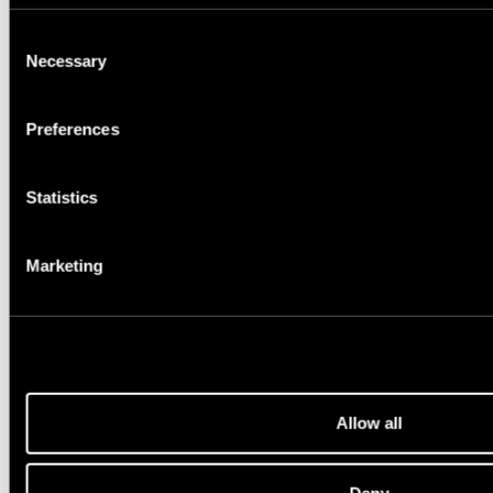
Consent
Necessary
Selection
Nestandartiniai matmenys
Preferences
Statistics
Papildoma informacija
Marketing
Kokiu el. paštu atsiųsti kainos pasiūlymą?
Allow all
Privatumo politika
Deny