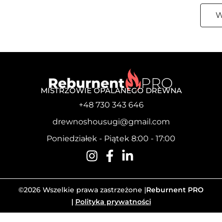
W
MISTRZOWIE OPALANEGO DREWNA
+48 730 343 646
drewnoshousugi@gmail.com
Poniedziałek - Piątek 8:00 - 17:00
©2026 Wszelkie prawa zastrzeżone |
Reburnent PRO
|
Polityka prywatności