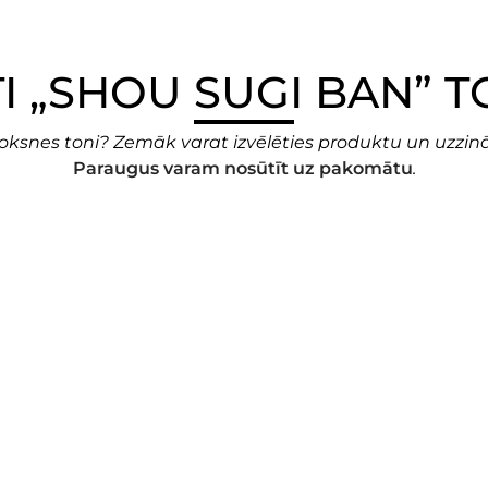
TI „SHOU SUGI BAN” T
koksnes toni? Zemāk varat izvēlēties produktu un uzzināt
Paraugus varam nosūtīt uz pakomātu
.