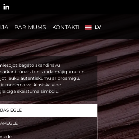
SV
PL
DE
IJA
PAR MUMS
KONTAKTI
LV
ES
emiesojot bagāto skandināvu
 sarkanbrūnais tonis rada mājīgumu un
ojot lauku autentiskumu ar drosmīgu,
ā ir moderna vai klasiska vide –
glaicīga skaistuma simbolu.
JAS EGLE
LAPEGLE
riede