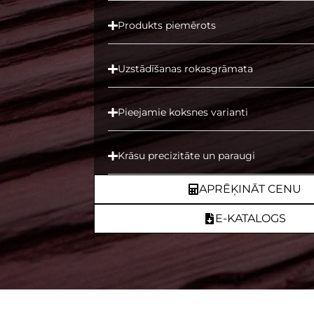
Produkts piemērots
Uzstādīšanas rokasgrāmata
Pieejamie koksnes varianti
Krāsu precizitāte un paraugi
APRĒĶINĀT CENU
E-KATALOGS