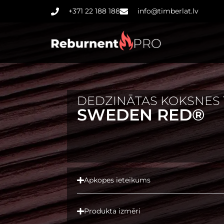
+371 22 188 188
info@timberlat.lv
DEDZINĀTAS KOKSNES
SWEDEN RED®
Apkopes ieteikums
Produkta izmēri