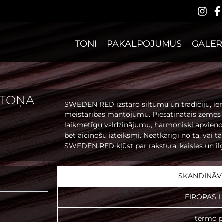
TOŅI
PAKALPOJUMUS
GALER
 TOŅA
SWEDEN RED izstaro siltumu un tradīciju, i
meistarības mantojumu. Piesātinātais zemes
laikmetīgu valdzinājumu, harmoniski apvien
bet aicinošu izteiksmi. Neatkarīgi no tā, vai t
SWEDEN RED kļūst par rakstura, kaisles un il
SKANDINĀVI
EIROPAS 
termo p