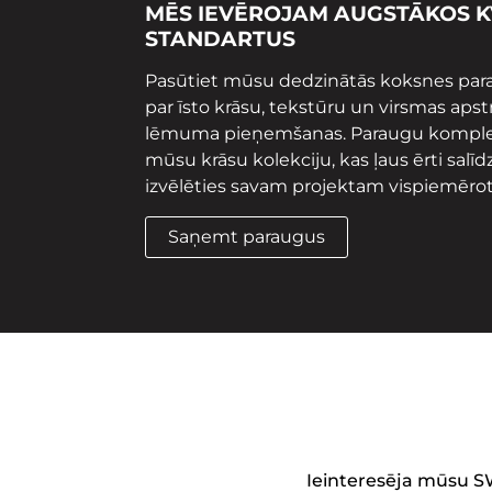
MĒS IEVĒROJAM AUGSTĀKOS K
STANDARTUS
Pasūtiet mūsu dedzinātās koksnes para
par īsto krāsu, tekstūru un virsmas apst
lēmuma pieņemšanas. Paraugu komplekt
mūsu krāsu kolekciju, kas ļaus ērti sal
izvēlēties savam projektam vispiemēro
Saņemt paraugus
Ieinteresēja mūsu S