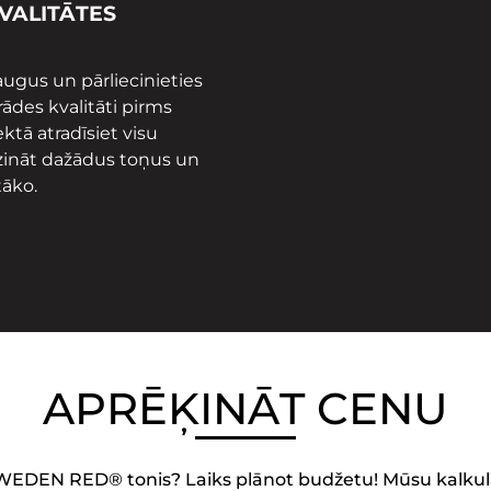
VALITĀTES
ugus un pārliecinieties
rādes kvalitāti pirms
ā atradīsiet visu
īdzināt dažādus toņus un
tāko.
APRĒĶINĀT CENU
WEDEN RED® tonis? Laiks plānot budžetu! Mūsu kalkulat