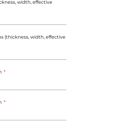
kness, width, effective
 (thickness, width, effective
mm
mm