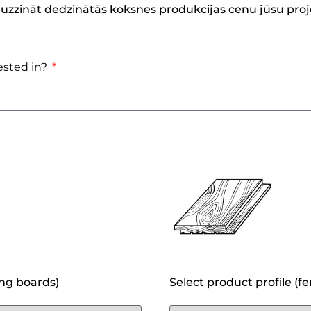
i uzzināt dedzinātās koksnes produkcijas cenu jūsu pro
ested in?
ing boards)
Select product profile (f