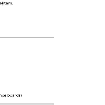
jektam.
ence boards)